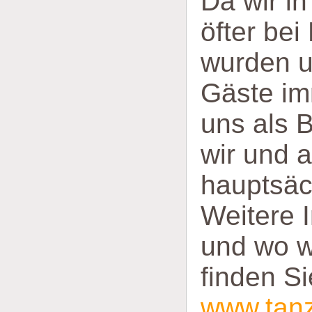
Da wir i
öfter be
wurden u
Gäste im
uns als 
wir und a
hauptsäc
Weitere 
und wo w
finden Si
www.tanz