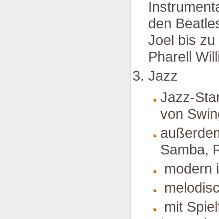
Instrument
den Beatle
Joel bis z
Pharell Wil
Jazz
Jazz-Sta
von Swin
außerdem
Samba, R
modern in
melodisc
mit Spiel