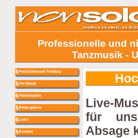
Professionelle und n
Tanzmusik - 
Hochzeitmusik Freiburg
Hoc
Die Musik
Hörbeispiele
Live-Mus
Bildergalerie
für uns
Links
Absage 
Kontakt